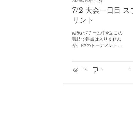
2025年7月3日
∙
1
分
7/2 大会一日目 ス
リント
結果は7チーム中4位 この
競技で得点は入りません
が、RXのトーナメントが
決まります RXの勝ちやす
さが変わるので重要なレ
ースとなるのですが、惜
しくも４位という結果と
113
0
2
なりました。 ・ミックス
（私たちはJPN1です）
・男子 ・女子...