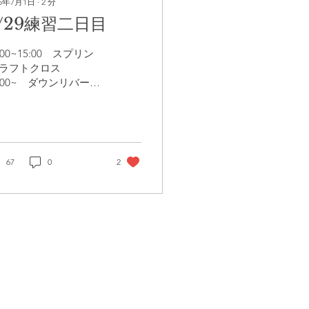
25年7月1日
∙
2
分
/29練習二日目
:00~15:00 スプリン
,ラフトクロス
8:00~ ダウンリバー
ouTube動画 ・スプリン
,ラフトクロス
NWFlZA==
tps://www.youtube.com/watch?
dsNgpJS2C3A スラロ
ムとラフトクロスの練
67
0
2
をする予定でしたが、
の練...