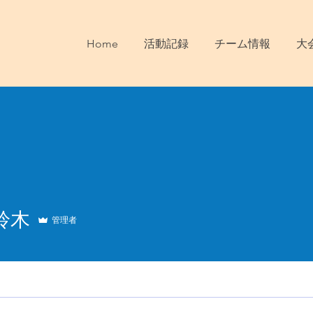
Home
活動記録
チーム情報
大
鈴木
管理者