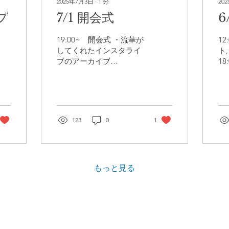
2025年7月3日
∙
1
分
20
プ
7/1 開会式
6
19:00~ 開会式 ・流華が
12
してくれたインスタライ
ト
ブのアーカイブ
1
https://www.instagram.com/reel/DLks-
Y
K3oyn7/?
ト
utm_source=ig_web_copy_link&igsh=MzRlODBi
ht
...
v=
ー
123
0
1
習
昨日
もっと見る