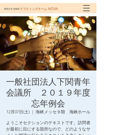
NOVA
ラフティングチーム
静岡大学 探検部
一般社団法人下関青年
会議所 ２０１９年度
忘年例会
12月07日(土)
  |  
海峡メッセ９階 海峡ホール
ようこそセクションのテキストです。訪問者
が最初に目にする箇所なので、どのようなサ